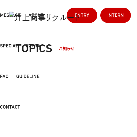
MESSAGE
ABOUT
ENTRY
INTERN
TOPICS
SPECIAL
EXTRA
お知らせ
MESSAGE
ABOUT
SPECIAL
GUIDELINE
NEW GRADES
COMPANY
EPISODE
TOP 
メッセージ
井上商事について
スペシャルコンテンツ
募集要項
井上商事の善エピソー
会社概要
新卒採用
トップ
FAQ
GUIDELINE
CONTACT